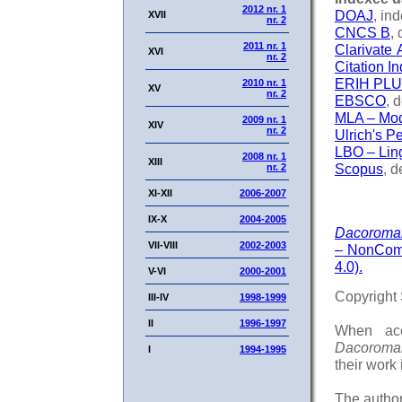
2012 nr. 1
DOAJ
, in
XVII
nr. 2
CNCS B
,
2011 nr. 1
Clarivate
XVI
nr. 2
Citation I
ERIH PL
2010 nr. 1
XV
nr. 2
EBSCO
, 
MLA
–
Mod
2009 nr. 1
XIV
nr. 2
Ulrich's Pe
LBO – Ling
2008 nr. 1
XIII
Scopus
, 
nr. 2
XI-XII
2006-2007
IX-X
2004-2005
Dacoroma
VII-VIII
2002-2003
– NonComm
4.0).
V-VI
2000-2001
Copyright
III-IV
1998-1999
II
1996-1997
When acc
Dacoroma
I
1994-1995
their work
The author