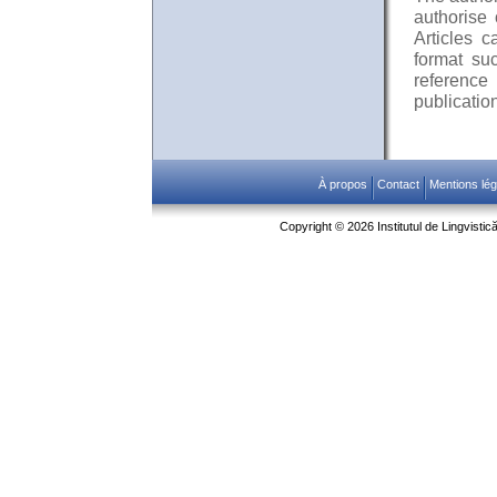
authorise 
Articles c
format suc
referenc
publicatio
À propos
Contact
Mentions lég
Copyright © 2026 Institutul de Lingvistic