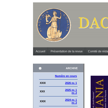
Accueil
Présentation de la revue
Comité de réda
ARCHIVE
Numéro en cours
XXXI
2026 nr. 1
2025 nr. 1
XXX
nr. 2
2024 nr. 1
XXIX
nr. 2