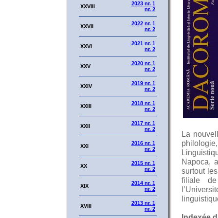
2023 nr. 1
XXVIII
nr. 2
2022 nr. 1
XXVII
nr. 2
2021 nr. 1
XXVI
nr. 2
2020 nr. 1
XXV
nr. 2
2019 nr. 1
XXIV
nr. 2
2018 nr. 1
XXIII
nr. 2
2017 nr. 1
XXII
nr. 2
La nouvell
philologi
2016 nr. 1
XXI
nr. 2
Linguistiq
Napoca, af
2015 nr. 1
XX
nr. 2
surtout le
filiale 
2014 nr. 1
XIX
l’Universi
nr. 2
linguistiq
2013 nr. 1
XVIII
nr. 2
Indexée d