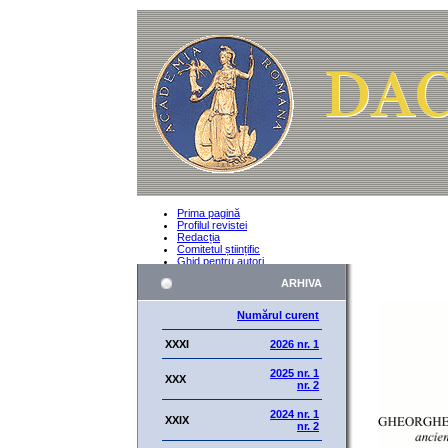
Prima pagină
Profilul revistei
Redacția
Comitetul științific
Ghid pentru autori
Norme de prezentare a manuscriselor
ARHIVA
Șablon
Acord de publicare
Peer Review
Numărul curent
XXXI
2026 nr. 1
2025 nr. 1
XXX
nr. 2
2024 nr. 1
XXIX
nr. 2